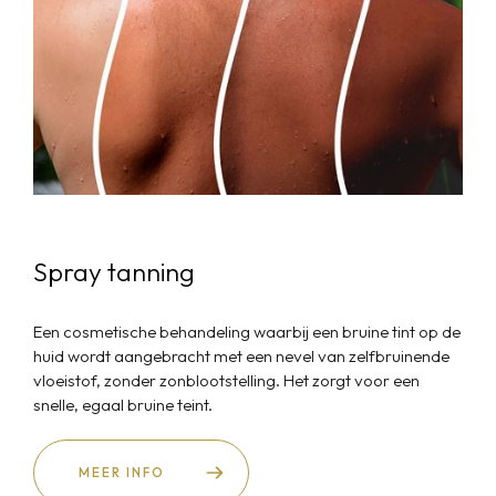
Spray tanning
Een cosmetische behandeling waarbij een bruine tint op de
huid wordt aangebracht met een nevel van zelfbruinende
Ons team
vloeistof, zonder zonblootstelling. Het zorgt voor een
snelle, egaal bruine teint.
Body & Mind
Behandelingen
MEER INFO