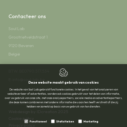
Contacteer ons
Soul Lab
Grootrietveldstraat 1
9120
Beveren
België
BTW: BE0790.517.534
E:
info@soul-lab.be
Deze website maakt gebruik van cookies
De website van Soul Lab gebruikt functionele cookies. In het geval van het analyseren van
websiteverkeer of advertenties, worden ook cookies gebruikt voor het delen van informatie,
over uw gebruik van onze site, met onze analysepartners, sociale media en advertentiepartners,
die deze kunnen combineren met andere informatie die u aan hen heeft verstrekt of die zij
hebben verzameld op basis van uw gebruik van hun diensten.
Webdesign by IDcreation 2025
Cookie policy
Functioneel
Statistieken
Marketing
Privacy policy